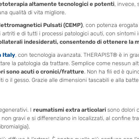
etoterapia altamente tecnologici e potenti
, invece, 
na qualità di vita migliore.
lettromagnetici Pulsati (CEMP)
, con potenza erogata
triti e di tutti i processi patologici acuti, con sintomi i
collaterali indesiderati, consentendo di ottenere la 
 Italy
, con tecnologia avanzata. THERAPIST® è in gr
tare la patologia da trattare. Semplice come nessun a
ri sono acuti o cronici/fratture
. Non ha fili ed è quin
i o il gesso. Grazie alle dimensioni tascabili e alla batt
degenerativi. I
reumatismi extra articolari
sono dolori 
 non gravi e si differenziano in localizzati, al confine 
ibromialgia).