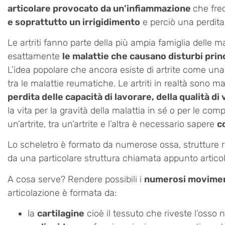
articolare provocato da un’infiammazione
che fre
e soprattutto un irrigidimento
e perciò una perdita d
Le artriti fanno parte della più ampia famiglia delle m
esattamente
le malattie che causano disturbi prin
L’idea popolare che ancora esiste di artrite come una 
tra le malattie reumatiche. Le artriti in realtà sono m
perdita delle capacità di lavorare, della qualità di 
la vita per la gravità della malattia in sé o per le co
un’artrite, tra un’artrite e l’altra è necessario sapere
c
Lo scheletro è formato da numerose ossa, strutture ri
da una particolare struttura chiamata appunto artico
A cosa serve? Rendere possibili i
numerosi movimen
articolazione è formata da:
la
cartilagine
cioè il tessuto che riveste l’osso n