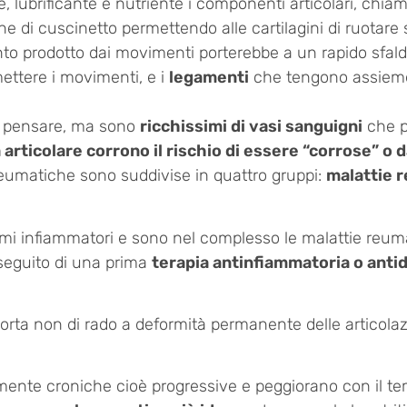
 lubrificante e nutriente i componenti articolari, chia
one di cuscinetto permettendo alle cartilagini di ruotare s
nto prodotto dai movimenti porterebbe a un rapido sfald
ettere i movimenti, e i
legamenti
che tengono assieme l
e pensare, ma sono
ricchissimi di vasi sanguigni
che p
a articolare corrono il rischio di essere “corrose” 
e reumatiche sono suddivise in quattro gruppi:
malattie 
i infiammatori e sono nel complesso le malattie reumatic
 seguito di una prima
terapia antinfiammatoria o antid
 porta non di rado a deformità permanente delle articolaz
mente croniche cioè progressive e peggiorano con il te