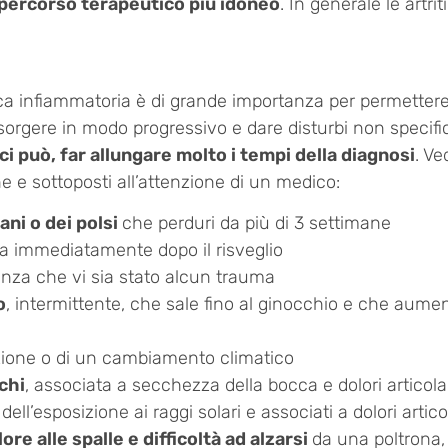
percorso terapeutico più idoneo
. In generale le art
infiammatoria è di grande importanza per permettere a
rgere in modo progressivo e dare disturbi non specific
i può, far allungare molto i tempi della diagnosi
. Ve
 e sottoposti all’attenzione di un medico:
ani o dei polsi
che perduri da più di 3 settimane
ra immediatamente dopo il risveglio
nza che vi sia stato alcun trauma
o
, intermittente, che sale fino al ginocchio e che aumen
zione o di un cambiamento climatico
chi
, associata a secchezza della bocca e dolori articola
ll’esposizione ai raggi solari e associati a dolori artico
re alle spalle e difficoltà ad alzarsi
da una poltrona