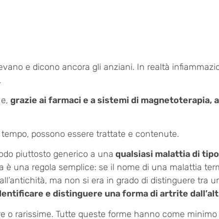
evano e dicono ancora gli anziani. In realtà infiammazio
.
e,
grazie ai farmaci e a sistemi di magnetoterapia, 
er tempo, possono essere trattate e contenute.
 modo piuttosto generico a una
qualsiasi malattia di tip
a è una regola semplice: se il nome di una malattia term
all’antichità, ma non si era in grado di distinguere tra un
dentificare e distinguere una forma di artrite dall’al
rare o rarissime. Tutte queste forme hanno come minim