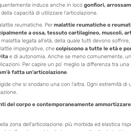
quentemente induce anche in loco
gonfiori, arrossa
ella capacità di utilizzare l’articolazione.
alattie reumatiche. Per
malattie reumatiche o reumat
cipalmente a ossa, tessuto cartilagineo, muscoli, art
malattia legata all’età, della quale tutti devono soffri
alattie impegnative, che
colpiscono a tutte le età e por
vita
e di autonomia. Anche se meno comunemente, un’ar
mplicazioni. Per capire un po’ meglio la differenza tra un
om’è fatta un’articolazione
.
gide che si snodano una con l’altra. Ogni estremità di u
lazione.
ti del corpo e contemporaneamente ammortizzare i
ella zona dell’articolazione: più morbida ed elastica risp