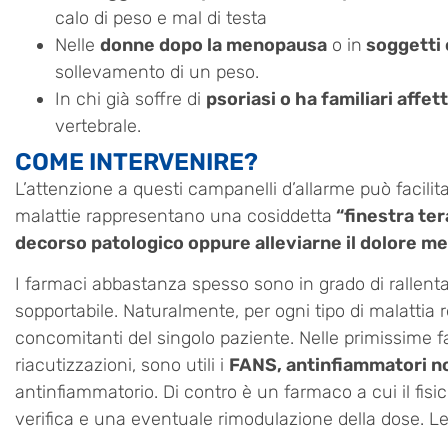
calo di peso e mal di testa
Nelle
donne dopo la menopausa
o in
soggetti 
sollevamento di un peso.
In chi già soffre di
psoriasi o ha familiari affet
vertebrale.
COME INTERVENIRE?
L’attenzione a questi campanelli d’allarme può facilit
malattie rappresentano una cosiddetta
“finestra te
decorso patologico oppure alleviarne il dolore 
I farmaci abbastanza spesso sono in grado di rallenta
sopportabile. Naturalmente, per ogni tipo di malattia
concomitanti del singolo paziente. Nelle primissime f
riacutizzazioni, sono utili i
FANS, antinfiammatori no
antinfiammatorio. Di contro è un farmaco a cui il fisi
verifica e una eventuale rimodulazione della dose. L