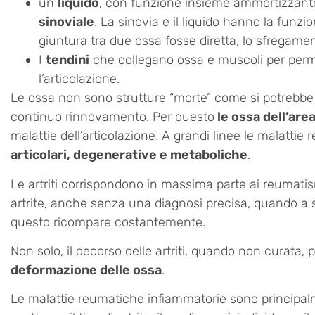
un
liquido
, con funzione insieme ammortizzante,
sinoviale
. La sinovia e il liquido hanno la funzi
giuntura tra due ossa fosse diretta, lo sfregame
I
tendini
che collegano ossa e muscoli per perm
l’articolazione.
Le ossa non sono strutture “morte” come si potrebb
continuo rinnovamento. Per questo
le ossa dell’are
malattie dell’articolazione. A grandi linee le malatti
articolari, degenerative e metaboliche
.
Le artriti corrispondono in massima parte ai reumatism
artrite, anche senza una diagnosi precisa, quando a
questo ricompare costantemente.
Non solo, il decorso delle artriti, quando non curata,
deformazione delle ossa
.
Le malattie reumatiche infiammatorie sono principal