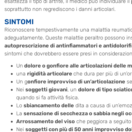
esattezza il tipo di artrite, il medico può individuare il
soprattutto non regrediscono i danni articolari.
SINTOMI
Riconoscere tempestivamente una malattia reumatica 
adeguatamente. Queste malattie peraltro possono inso
autoprescrizione di antinfiammatori e antidolorific
sintomi che dovrebbero essere presi in considerazione
Un
dolore o gonfiore alle articolazioni delle m
una
rigidità articolare
che dura per più di un’o
Un g
onfiore improvviso di un’articolazione
se
Nei
soggetti giovani
, un
dolore di tipo sciatic
quando si fa attività fisica.
Lo
sbiancamento delle
dita a causa di un’emo
La
sensazione di secchezza o sabbia negli oc
Arrossamento del viso
che peggiora a seguito de
Nei
soggetti con più di 50 anni
improvviso dolo