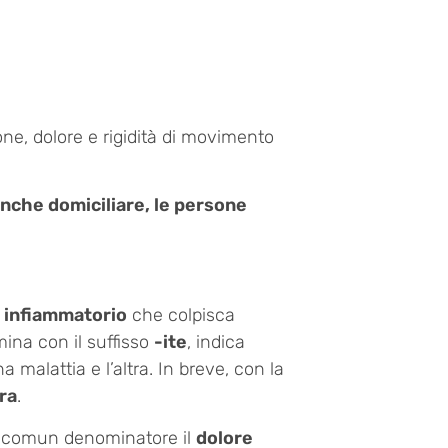
ne, dolore e rigidità di movimento
anche domiciliare, le persone
o infiammatorio
che colpisca
ina con il suffisso
-ite
, indica
a malattia e l’altra. In breve, con la
tra
.
o comun denominatore il
dolore