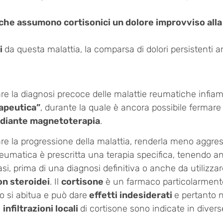
che assumono cortisonici un dolore improvviso all
ti
da questa malattia, la comparsa di dolori persistenti ar
are la diagnosi precoce delle malattie reumatiche infiam
rapeutica”
, durante la quale è ancora possibile fermar
mediante magnetoterapia
.
re la progressione della malattia, renderla meno aggre
 reumatica è prescritta una terapia specifica, tenendo 
asi, prima di una diagnosi definitiva o anche da utilizz
n steroidei
. Il
cortisone
è un farmaco particolarmente
co si abitua e può dare
effetti indesiderati
e pertanto 
e
infiltrazioni locali
di cortisone sono indicate in divers