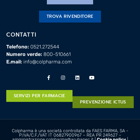
TROVA RIVENDITORE
CONTATTI
Telefono:
0521.272544
Numero verde:
800-510661
E.mail:
info@colpharma.com
SERVIZI PER FARMACIE
PREVENZIONE ICTUS
Colpharma è una società controllata da FAES FARMA, SA -
P.IVA/C.F./VAT IT 06827900967 – REA PR 249627 –
amministrazione.colpharma@arubapec.it |
Cookie policy
|