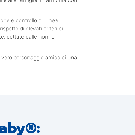
li e alle famiglie, in armonia con
ione e controllo di Linea
petto di elevati criteri di
nte, dettate dalle norme
 vero personaggio amico di una
Baby®: