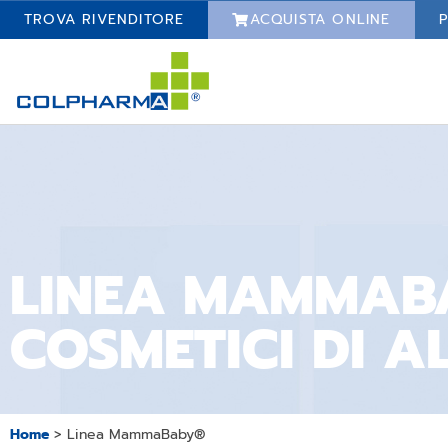
TROVA RIVENDITORE
ACQUISTA ONLINE
P
LINEA MAMMABA
COSMETICI DI A
Home
>
Linea MammaBaby®