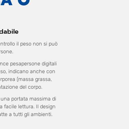
CA O
idabile
ntrollo il peso non si può
rsone.
lance pesapersone digitali
eso, indicano anche con
corporea (massa grassa,
ratazione del corpo.
o una portata massima di
facile lettura. Il design
te a tutti gli ambienti.