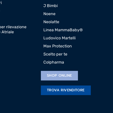
ri
J Bimbi
e
Noene
Neolatte
er rilevazione
Linea MammaBaby®
e Atriale
Ludovico Martelli
Max Protection
Scelto per te
Colpharma
SHOP ONLINE
TROVA RIVENDITORE