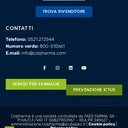
TROVA RIVENDITORE
CONTATTI
Telefono:
0521.272544
Numero verde:
800-510661
E.mail:
info@colpharma.com
SERVIZI PER FARMACIE
PREVENZIONE ICTUS
Colpharma è una società controllata da FAES FARMA, SA -
P.IVA/C.F./VAT IT 06827900967 – REA PR 249627 –
amministrazione.colpharma@arubapec.it |
Cookie policy
|