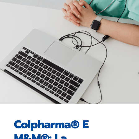
Colpharma® E
M&M®: La