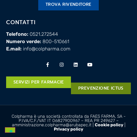
TROVA RIVENDITORE
CONTATTI
Telefono:
0521.272544
Numero verde:
800-510661
E.mail:
info@colpharma.com
SERVIZI PER FARMACIE
PREVENZIONE ICTUS
Colpharma è una società controllata da FAES FARMA, SA -
P.IVA/C.F./VAT IT 06827900967 – REA PR 249627 –
amministrazione.colpharma@arubapec.it |
Cookie policy
|
Privacy policy