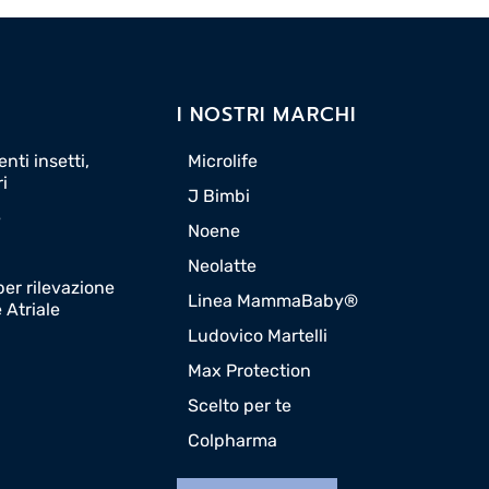
I NOSTRI MARCHI
nti insetti,
Microlife
ri
J Bimbi
e
Noene
Neolatte
er rilevazione
Linea MammaBaby®
e Atriale
Ludovico Martelli
Max Protection
Scelto per te
Colpharma