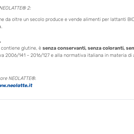
O NEOLATTE® 2:
da oltre un secolo produce e vende alimenti per lattanti BIO
a.
.
contiene glutine, è
senza conservanti, senza coloranti, senz
 2006/141 – 2016/127 e alla normativa italiana in materia di a
utore NEOLATTE®.
w.neolatte.it