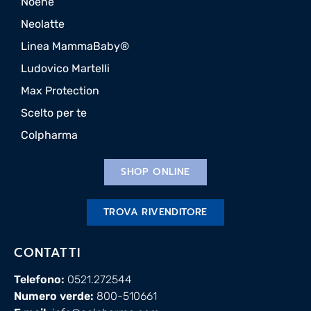
Noene
Neolatte
Linea MammaBaby®
Ludovico Martelli
Max Protection
Scelto per te
Colpharma
SHOP ONLINE
TROVA RIVENDITORE
CONTATTI
Telefono:
0521.272544
Numero verde:
800-510661