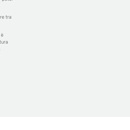
re tra
 è
tura
n