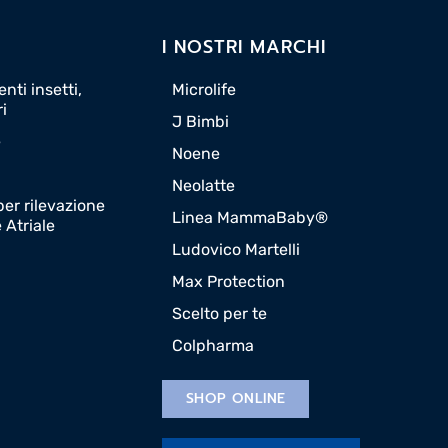
I NOSTRI MARCHI
nti insetti,
Microlife
ri
J Bimbi
e
Noene
Neolatte
er rilevazione
Linea MammaBaby®
e Atriale
Ludovico Martelli
Max Protection
Scelto per te
Colpharma
SHOP ONLINE