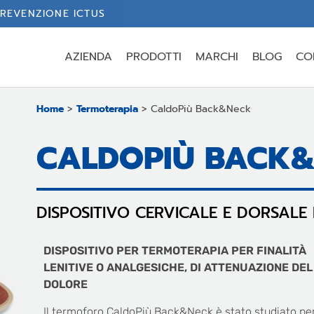
REVENZIONE ICTUS
AZIENDA
PRODOTTI
MARCHI
BLOG
CO
Home
>
Termoterapia
>
CaldoPiù Back&Neck
CALDOPIÙ BACK
DISPOSITIVO CERVICALE E DORSALE
DISPOSITIVO PER TERMOTERAPIA PER FINALITÀ
LENITIVE O ANALGESICHE, DI ATTENUAZIONE DEL
DOLORE
Il termoforo CaldoPiù Back&Neck è stato studiato pe