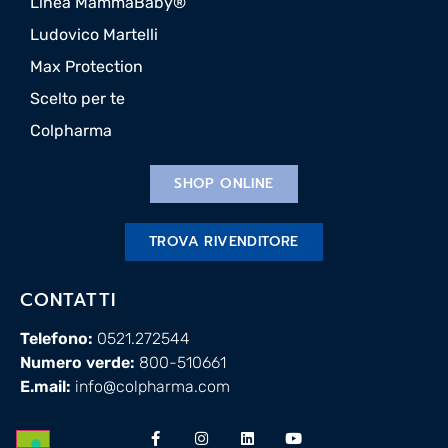
Linea MammaBaby®
Ludovico Martelli
Max Protection
Scelto per te
Colpharma
SHOP ONLINE
TROVA RIVENDITORE
CONTATTI
Telefono:
0521.272544
Numero verde:
800-510661
E.mail:
info@colpharma.com