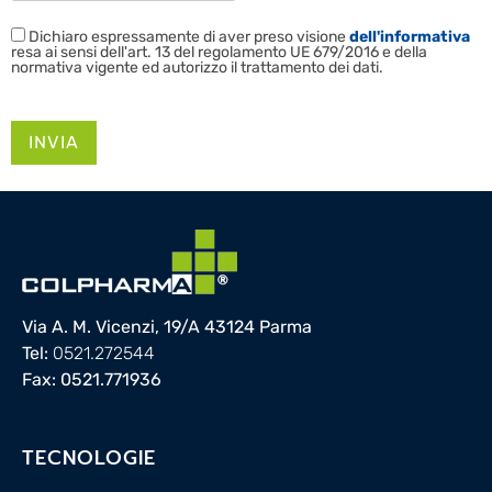
Dichiaro espressamente di aver preso visione
dell'informativa
resa ai sensi dell'art. 13 del regolamento UE 679/2016 e della
normativa vigente ed autorizzo il trattamento dei dati.
Si
prega
di
lasciare
vuoto
questo
campo.
Via A. M. Vicenzi, 19/A 43124 Parma
Tel:
0521.272544
Fax: 0521.771936
TECNOLOGIE