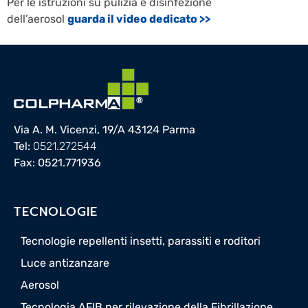
Per le istruzioni su pulizia e disinfezione
dell’aerosol
guarda il video dedicato >>
Via A. M. Vicenzi, 19/A 43124 Parma
Tel:
0521.272544
Fax: 0521.771936
TECNOLOGIE
Tecnologie repellenti insetti, parassiti e roditori
Luce antizanzare
Aerosol
Tecnologia AFIB per rilevazione della Fibrillazione