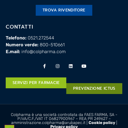
TROVA RIVENDITORE
CONTATTI
Telefono:
0521.272544
Numero verde:
800-510661
E.mail:
info@colpharma.com
SERVIZI PER FARMACIE
PREVENZIONE ICTUS
Colpharma è una società controllata da FAES FARMA, SA -
P.IVA/C.F./VAT IT 06827900967 – REA PR 249627 –
amministrazione.colpharma@arubapec.it |
Cookie policy
|
Privacy policy