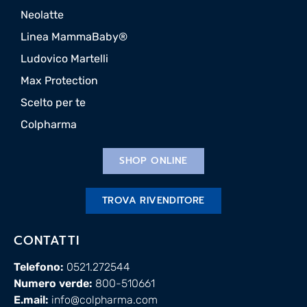
Neolatte
Linea MammaBaby®
Ludovico Martelli
Max Protection
Scelto per te
Colpharma
SHOP ONLINE
TROVA RIVENDITORE
CONTATTI
Telefono:
0521.272544
Numero verde:
800-510661
E.mail:
info@colpharma.com