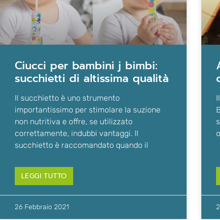
ciucci per bambini j bimbi:
auguri di buon
succhietti di altissima qualità
Il succhietto è uno strumento
I
importantissimo per stimolare la suzione
B
non nutritiva e offre, se utilizzato
s
correttamente, indubbi vantaggi. Il
o
succhietto è raccomandato quando il
LEGGI TUTTO
26 Febbraio 2021
2