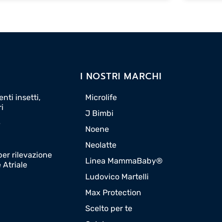
I NOSTRI MARCHI
nti insetti,
Microlife
ri
J Bimbi
e
Noene
Neolatte
er rilevazione
Linea MammaBaby®
e Atriale
Ludovico Martelli
Max Protection
Scelto per te