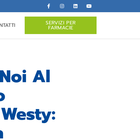
SERVIZI PER
NTATTI
FARMACIE
 Noi Al
o
 Westy:
a