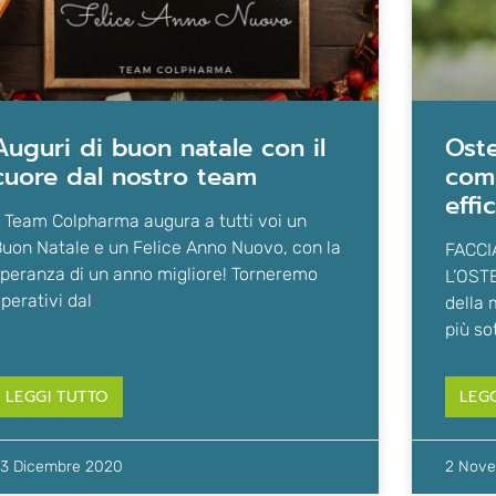
 natale con il
osteoporosi: cos’è, sintomi e
cuore dal nostro team
com
effi
l Team Colpharma augura a tutti voi un
uon Natale e un Felice Anno Nuovo, con la
FACCI
peranza di un anno migliore! Torneremo
L’OSTE
perativi dal
della 
più so
LEGGI TUTTO
LEG
3 Dicembre 2020
2 Nov