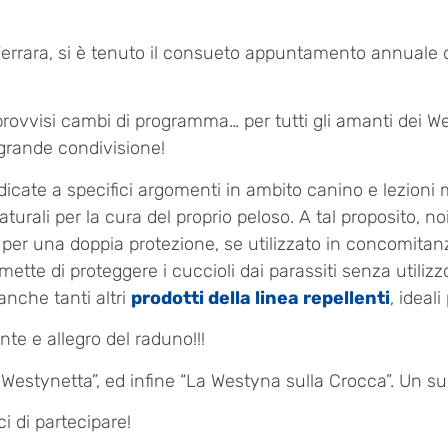
i Ferrara, si è tenuto il consueto appuntamento annuale d
ovvisi cambi di programma… per tutti gli amanti dei We
 grande condivisione!
icate a specifici argomenti in ambito canino e lezioni m
naturali per la cura del proprio peloso. A tal proposito,
e per una doppia protezione, se utilizzato in concomitanz
rmette di proteggere i cuccioli dai parassiti senza utili
 anche tanti altri
prodotti della linea repellenti
, ideali
te e allegro del raduno!!!
Westynetta”, ed infine “La Westyna sulla Crocca”. Un s
i di partecipare!