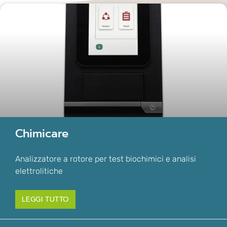
Chimicare
Analizzatore a rotore per test biochimici e analisi
elettrolitiche
LEGGI TUTTO