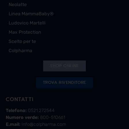
Neolatte
Linea MammaBaby®
Ludovico Martelli
Max Protection
Scelto per te
Colpharma
SHOP ONLINE
TROVA RIVENDITORE
CONTATTI
Telefono:
0521.272544
Numero verde:
800-510661
E.mail:
info@colpharma.com