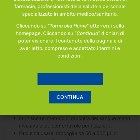
farmacie, professionisti della salute e personale
TROVA RIVENDITORE
specializzato in ambito medico/sanitario.
Cliccando su “
Torna alla Home
” atterrerai sulla
ACQUISTA ONLINE
homepage. Cliccando su “
Continua
” dichiari di
poter visionare il contenuto della pagina e di
aver letto, compreso e accettato i termini e
condizioni.
DESCRIZIONE
Caratteristiche del prodotto:
TORNA ALLA HOME
Sicuro e innovativo, riduce al minimo il dolore e i
rischi associati al prelievo di sangue
CONTINUA
Basso indice di emolisi, garantendo una qualita
ottimale del campione
Fornisce un metodo di raccolta del sangue meno
invasivo e piu confortevole per i pazienti
Facile da usare, raccoglie da 50 a 500 μL di