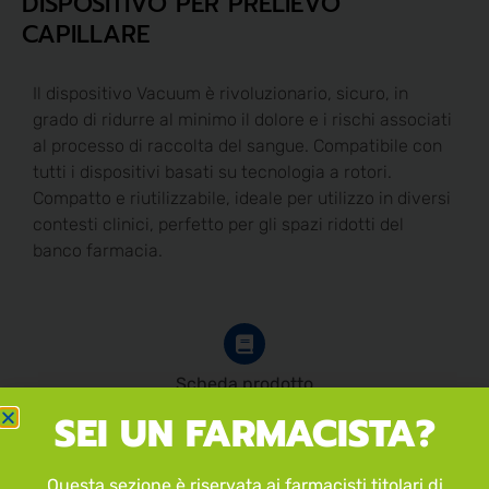
DISPOSITIVO PER PRELIEVO
CAPILLARE
Il dispositivo Vacuum è rivoluzionario, sicuro, in
grado di ridurre al minimo il dolore e i rischi associati
al processo di raccolta del sangue. Compatibile con
tutti i dispositivi basati su tecnologia a rotori.
Compatto e riutilizzabile, ideale per utilizzo in diversi
contesti clinici, perfetto per gli spazi ridotti del
banco farmacia.
Scheda prodotto
SEI UN FARMACISTA?
Manuale d'uso
Questa sezione è riservata ai farmacisti titolari di