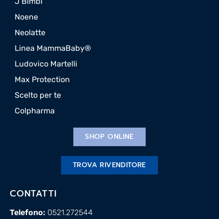
J Bimbi
Noene
Neolatte
Linea MammaBaby®
Ludovico Martelli
Max Protection
Scelto per te
Colpharma
SHOP ONLINE
TROVA RIVENDITORE
CONTATTI
Telefono:
0521.272544