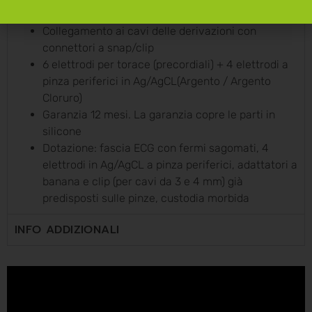
plastica possono essere facilmente sostituiti
Collegamento ai cavi delle derivazioni con
connettori a snap/clip
6 elettrodi per torace (precordiali) + 4 elettrodi a
pinza periferici in Ag/AgCL(Argento / Argento
Cloruro)
Garanzia 12 mesi. La garanzia copre le parti in
silicone
Dotazione: fascia ECG con fermi sagomati, 4
elettrodi in Ag/AgCL a pinza periferici, adattatori a
banana e clip (per cavi da 3 e 4 mm) già
predisposti sulle pinze, custodia morbida
INFO ADDIZIONALI