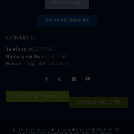
SHOP ONLINE
TROVA RIVENDITORE
CONTATTI
Telefono:
0521.272544
Numero verde:
800-510661
E.mail:
info@colpharma.com
SERVIZI PER FARMACIE
PREVENZIONE ICTUS
Colpharma è una società controllata da FAES FARMA, SA -
P.IVA/C.F./VAT IT 06827900967 – REA PR 249627 –