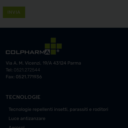
Si
prega
di
lasciare
vuoto
questo
campo.
Via A. M. Vicenzi, 19/A 43124 Parma
Tel:
0521.272544
Fax: 0521.771936
TECNOLOGIE
Tecnologie repellenti insetti, parassiti e roditori
Luce antizanzare
Aerosol