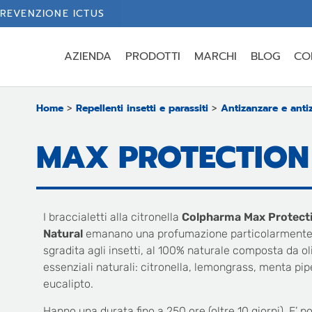
REVENZIONE ICTUS
AZIENDA
PRODOTTI
MARCHI
BLOG
CO
Home
>
Repellenti insetti e parassiti
>
Antizanzare e anti
MAX PROTECTION
I braccialetti alla citronella
Colpharma Max Protect
Natural
emanano una profumazione particolarment
sgradita agli insetti, al 100% naturale composta da ol
essenziali naturali: citronella, lemongrass, menta pip
eucalipto.
Hanno una durata fino a 250 ore (oltre 10 giorni). E’ po