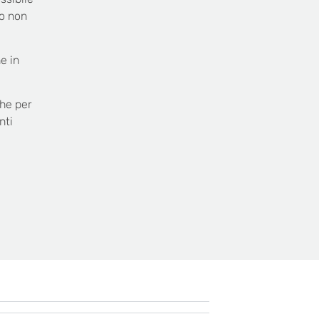
do non
e in
che per
nti