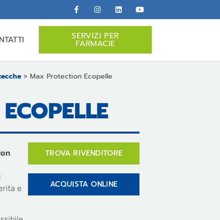
SERVIZI PER
NTATTI
FARMACIE
zecche
>
Max Protection Ecopelle
 ECOPELLE
TROVA RIVENDITORE
ion
e
i
ACQUISTA ONLINE
erita e
ssibile