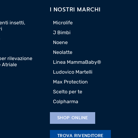
I NOSTRI MARCHI
nti insetti,
Microlife
ri
J Bimbi
e
Noene
Neolatte
er rilevazione
Linea MammaBaby®
e Atriale
Ludovico Martelli
Max Protection
Scelto per te
Colpharma
SHOP ONLINE
TROVA RIVENDITORE