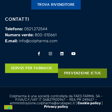
TROVA RIVENDITORE
CONTATTI
Telefono:
0521.272544
Numero verde:
800-510661
E.mail:
info@colpharma.com
SERVIZI PER FARMACIE
PREVENZIONE ICTUS
Colpharma è una società controllata da FAES FARMA, SA -
P.IVA/C.F./VAT IT 06827900967 – REA PR 249627 –
amministrazione.colpharma@arubapec.it |
Cookie policy
|
Privacy policy