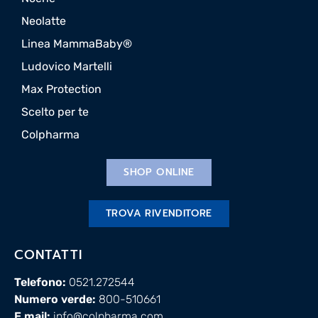
Neolatte
Linea MammaBaby®
Ludovico Martelli
Max Protection
Scelto per te
Colpharma
SHOP ONLINE
TROVA RIVENDITORE
CONTATTI
Telefono:
0521.272544
Numero verde:
800-510661
E.mail:
info@colpharma.com