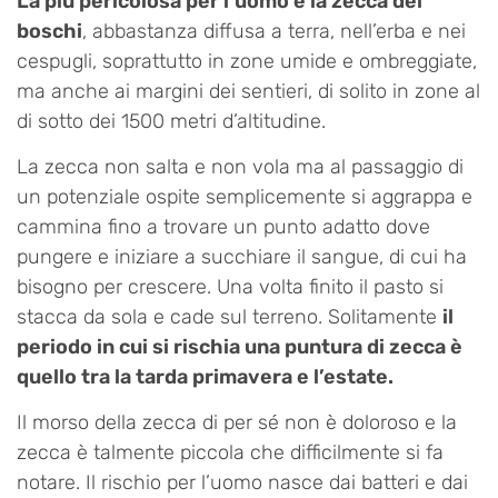
La più pericolosa per l’uomo è la zecca dei
boschi
, abbastanza diffusa a terra, nell’erba e nei
cespugli, soprattutto in zone umide e ombreggiate,
ma anche ai margini dei sentieri, di solito in zone al
di sotto dei 1500 metri d’altitudine.
La zecca non salta e non vola ma al passaggio di
un potenziale ospite semplicemente si aggrappa e
cammina fino a trovare un punto adatto dove
pungere e iniziare a succhiare il sangue, di cui ha
bisogno per crescere. Una volta finito il pasto si
stacca da sola e cade sul terreno. Solitamente
il
periodo in cui si rischia una puntura di zecca è
quello tra la tarda primavera e l’estate.
Il morso della zecca di per sé non è doloroso e la
zecca è talmente piccola che difficilmente si fa
notare. Il rischio per l’uomo nasce dai batteri e dai