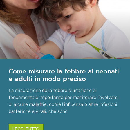
come misurare la febbre ai neonati
e adulti in modo preciso
La misurazione della febbre è un’azione di
fondamentale importanza per monitorare l’evolversi
di alcune malattie, come l’influenza o altre infezioni
batteriche e virali, che sono
LEGGI TUTTO