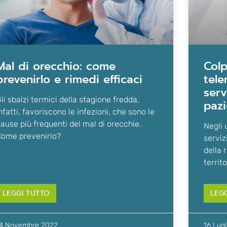
ecchio: come
colpharma® e m&m®: la
prevenirlo e rimedi efficaci
tele
serv
li sbalzi termici della stagione fredda,
pazi
nfatti, favoriscono le infezioni, che sono le
ause più frequenti del mal di orecchie.
Negli 
ome prevenirlo?
serviz
della 
territo
LEGGI TUTTO
LEG
4 Novembre 2022
16 Lug