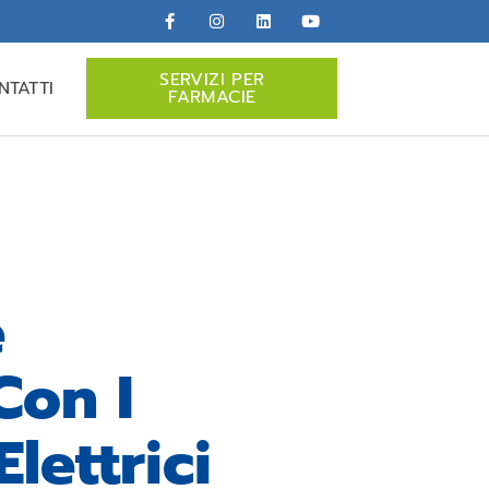
SERVIZI PER
NTATTI
FARMACIE
e
Con I
lettrici