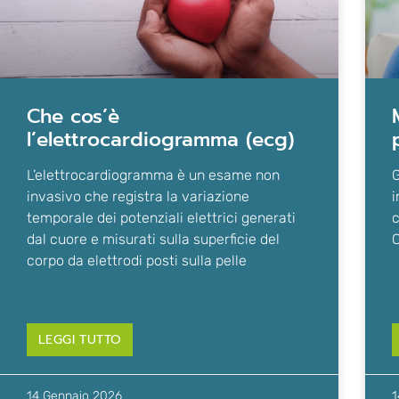
che cos’è
mal di or
l’elettrocardiogramma (ecg)
L’elettrocardiogramma è un esame non
G
invasivo che registra la variazione
i
temporale dei potenziali elettrici generati
c
dal cuore e misurati sulla superficie del
C
corpo da elettrodi posti sulla pelle
LEGGI TUTTO
14 Gennaio 2026
1