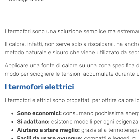
I termofori sono una soluzione semplice ma estremamen
Il calore, infatti, non serve solo a riscaldarsi, ha an
metodo naturale e sicuro che viene utilizzato da seco
Applicare una fonte di calore su una zona specifica de
modo per sciogliere le tensioni accumulate durante u
I termofori elettrici
I termofori elettrici sono progettati per offrire calor
Sono economici:
consumano pochissima energia 
Si adattano:
esistono modelli per ogni esigenza, c
Aiutano a stare meglio:
grazie alla termoterapia
Facili da usare ovunque:
compatti e leggeri, puo