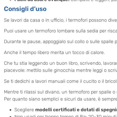
Consigli d’uso
Se lavori da casa o in ufficio, i termofori possono diven
Puoi usare un termoforo lombare sulla sedia per risca
Durante le pause, appoggialo sul collo o sulle spalle 
Anche il tempo libero merita un tocco di calore.
Che tu stia leggendo un buon libro, scrivendo, lavor
piacevole: mettilo sulle ginocchia mentre leggi o scriv
Se ti dedichi a lavori manuali come il cucito o il bric
Mentre ti rilassi sul divano, un termoforo per spalle o
Per quanto siano semplici e sicuri da usare, è sempr
Scegliere
modelli certificati e dotati di spe
Non usarli per troppo tempo di fila: 20-30 minuti