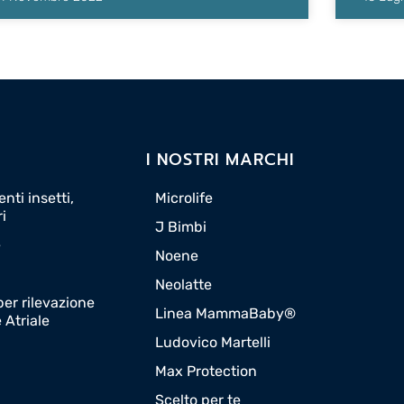
I NOSTRI MARCHI
nti insetti,
Microlife
ri
J Bimbi
e
Noene
Neolatte
er rilevazione
Linea MammaBaby®
e Atriale
Ludovico Martelli
Max Protection
Scelto per te