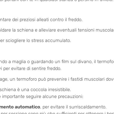
tare dei preziosi alleati contro il freddo.
ldare la schiena e alleviare eventuali tensioni muscola
per sciogliere lo stress accumulato.
ando a maglia o guardando un film sul divano, il termo
i per evitare di sentire freddo.
olage, un termoforo può prevenire i fastidi muscolari dovu
 schiena è una coccola irresistibile.
e importante seguire alcune precauzioni:
gnimento automatico
, per evitare il surriscaldamento.
 per sessione sono più che sufficienti per ottenere i ben